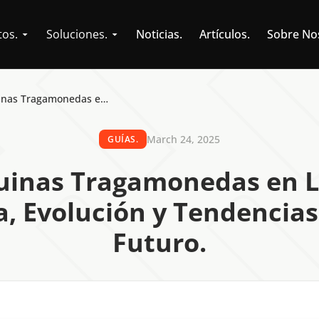
os.
Soluciones.
Noticias.
Artículos.
Sobre No
Máquinas Tragamonedas en Línea: Historia, Evolución y Tendencias para el Futuro.
March 24, 2025
GUÍAS.
inas Tragamonedas en L
a, Evolución y Tendencias
Futuro.