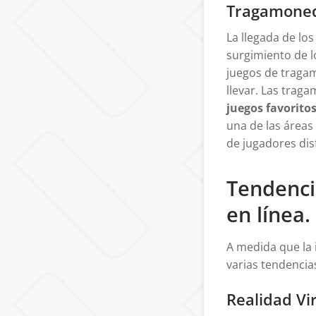
Tragamoned
La llegada de los
surgimiento de l
juegos de tragam
llevar. Las trag
juegos favorito
una de las áreas
de jugadores dis
Tendenci
en línea.
A medida que la 
varias tendencia
Realidad Vi