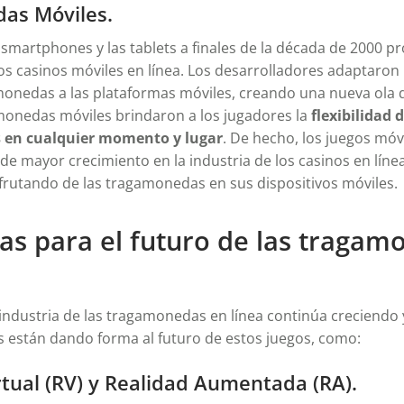
as Móviles.
 smartphones y las tablets a finales de la década de 2000 pr
os casinos móviles en línea. Los desarrolladores adaptaro
onedas a las plataformas móviles, creando una nueva ola 
amonedas móviles brindaron a los jugadores la
flexibilidad 
s en cualquier momento y lugar
. De hecho, los juegos móv
 de mayor crecimiento en la industria de los casinos en líne
frutando de las tragamonedas en sus dispositivos móviles.
as para el futuro de las tragam
industria de las tragamonedas en línea continúa creciendo
s están dando forma al futuro de estos juegos, como:
rtual (RV) y Realidad Aumentada (RA).