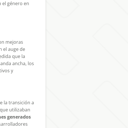
n el género en
ron mejoras
n el auge de
edida que la
banda ancha, los
ivos y
 la transición a
que utilizaban
nes generados
sarrolladores