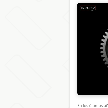
En los últimos añ