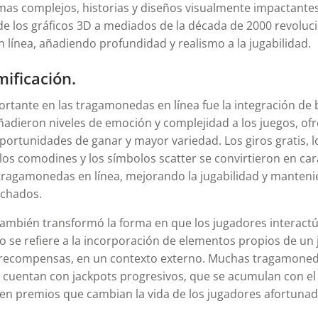
as complejos, historias y diseños visualmente impactantes
de los gráficos 3D a mediados de la década de 2000 revoluc
línea, añadiendo profundidad y realismo a la jugabilidad.
ificación.
rtante en las tragamonedas en línea fue la integración de 
añadieron niveles de emoción y complejidad a los juegos, ofr
ortunidades de ganar y mayor variedad. Los giros gratis, l
 los comodines y los símbolos scatter se convirtieron en car
ragamonedas en línea, mejorando la jugabilidad y manteni
chados.
también transformó la forma en que los jugadores interact
no se refiere a la incorporación de elementos propios de un
y recompensas, en un contexto externo. Muchas tragamoned
cuentan con jackpots progresivos, que se acumulan con el
en premios que cambian la vida de los jugadores afortunad