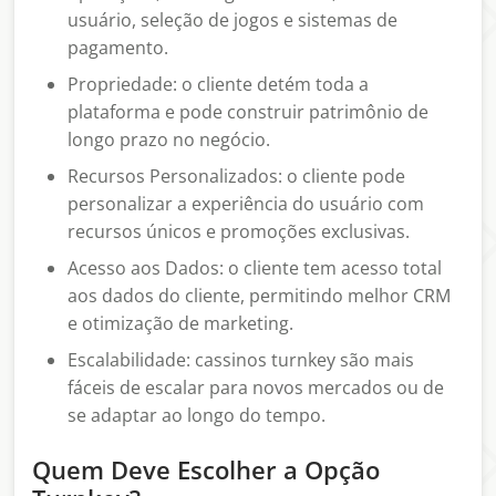
usuário, seleção de jogos e sistemas de
pagamento.
Propriedade: o cliente detém toda a
plataforma e pode construir patrimônio de
longo prazo no negócio.
Recursos Personalizados: o cliente pode
personalizar a experiência do usuário com
recursos únicos e promoções exclusivas.
Acesso aos Dados: o cliente tem acesso total
aos dados do cliente, permitindo melhor CRM
e otimização de marketing.
Escalabilidade: cassinos turnkey são mais
fáceis de escalar para novos mercados ou de
se adaptar ao longo do tempo.
Quem Deve Escolher a Opção