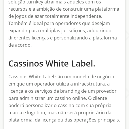
solução turnkey atrai mais aqueles com os
recursos e a ambição de construir uma plataforma
de jogos de azar totalmente independente.
Também é ideal para operadores que desejam
expandir para múltiplas jurisdições, adquirindo
diferentes licenças e personalizando a plataforma
de acordo.
Cassinos White Label.
Cassinos White Label são um modelo de negócio
em que um operador utiliza a infraestrutura, a
licença e os serviços de branding de um provedor
para administrar um cassino online. O cliente
poderá personalizar o cassino com sua própria
marca e logotipo, mas não será proprietário da
plataforma, da licença ou das operações principais.