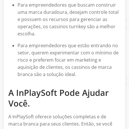
Para empreendedores que buscam construir
uma marca duradoura, desejam controle total
e possuem os recursos para gerenciar as
operações, os cassinos turnkey são a melhor
escolha.
Para empreendedores que estão entrando no
setor, querem experimentar com o mínimo de
risco e preferem focar em marketing e
aquisição de clientes, os cassinos de marca
branca são a solução ideal.
A InPlaySoft Pode Ajudar
Você.
A InPlaySoft oferece soluções completas e de
marca branca para seus clientes. Então, se você