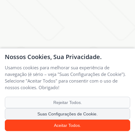
Nossos Cookies, Sua Privacidade.
Usamos cookies para melhorar sua experiência de
navegação (é sério – veja "Suas Configurações de Cookie").
Selecione "Aceitar Todos" para consentir com o uso de
nossos cookies. Obrigado!
Rejeitar Todos.
Suas Configurações de Cookie.
Aceitar Todos.