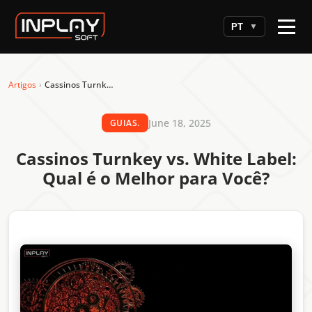
PT
▼
Artigos
›
Cassinos Turnkey vs. White Label: Qual é o Melhor para Você?
June 18, 2025
GUIAS.
Cassinos Turnkey vs. White Label:
Qual é o Melhor para Você?