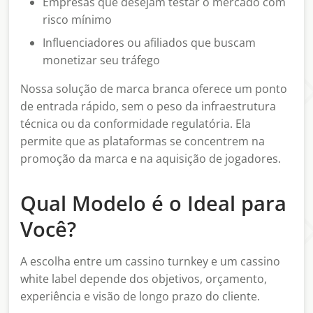
Empresas que desejam testar o mercado com
risco mínimo
Influenciadores ou afiliados que buscam
monetizar seu tráfego
Nossa solução de marca branca oferece um ponto
de entrada rápido, sem o peso da infraestrutura
técnica ou da conformidade regulatória. Ela
permite que as plataformas se concentrem na
promoção da marca e na aquisição de jogadores.
Qual Modelo é o Ideal para
Você?
A escolha entre um cassino turnkey e um cassino
white label depende dos objetivos, orçamento,
experiência e visão de longo prazo do cliente.