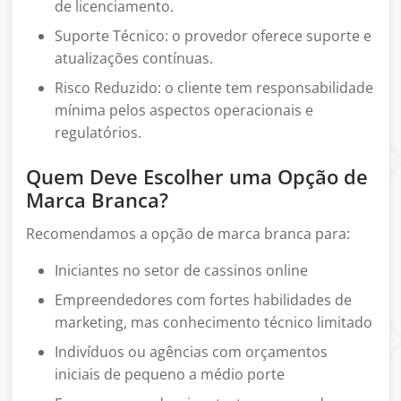
de licenciamento.
Suporte Técnico: o provedor oferece suporte e
atualizações contínuas.
Risco Reduzido: o cliente tem responsabilidade
mínima pelos aspectos operacionais e
regulatórios.
Quem Deve Escolher uma Opção de
Marca Branca?
Recomendamos a opção de marca branca para:
Iniciantes no setor de cassinos online
Empreendedores com fortes habilidades de
marketing, mas conhecimento técnico limitado
Indivíduos ou agências com orçamentos
iniciais de pequeno a médio porte