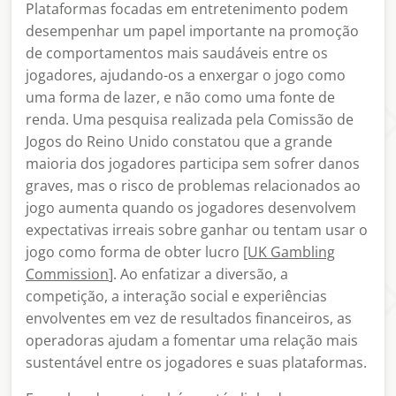
Plataformas focadas em entretenimento podem
desempenhar um papel importante na promoção
de comportamentos mais saudáveis entre os
jogadores, ajudando-os a enxergar o jogo como
uma forma de lazer, e não como uma fonte de
renda. Uma pesquisa realizada pela Comissão de
Jogos do Reino Unido constatou que a grande
maioria dos jogadores participa sem sofrer danos
graves, mas o risco de problemas relacionados ao
jogo aumenta quando os jogadores desenvolvem
expectativas irreais sobre ganhar ou tentam usar o
jogo como forma de obter lucro
[UK Gambling
Commission
]. Ao enfatizar a diversão, a
competição, a interação social e experiências
envolventes em vez de resultados financeiros, as
operadoras ajudam a fomentar uma relação mais
sustentável entre os jogadores e suas plataformas.