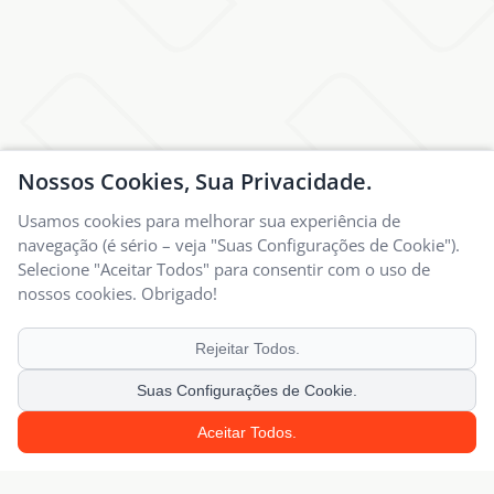
Nossos Cookies, Sua Privacidade.
Usamos cookies para melhorar sua experiência de
navegação (é sério – veja "Suas Configurações de Cookie").
Selecione "Aceitar Todos" para consentir com o uso de
nossos cookies. Obrigado!
Rejeitar Todos.
Suas Configurações de Cookie.
Aceitar Todos.