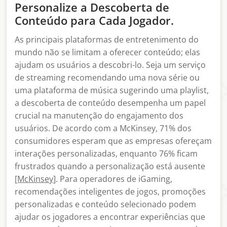
Personalize a Descoberta de
Conteúdo para Cada Jogador.
As principais plataformas de entretenimento do
mundo não se limitam a oferecer conteúdo; elas
ajudam os usuários a descobri-lo. Seja um serviço
de streaming recomendando uma nova série ou
uma plataforma de música sugerindo uma playlist,
a descoberta de conteúdo desempenha um papel
crucial na manutenção do engajamento dos
usuários. De acordo com a McKinsey, 71% dos
consumidores esperam que as empresas ofereçam
interações personalizadas, enquanto 76% ficam
frustrados quando a personalização está ausente
[McKinsey
]. Para operadores de iGaming,
recomendações inteligentes de jogos, promoções
personalizadas e conteúdo selecionado podem
ajudar os jogadores a encontrar experiências que