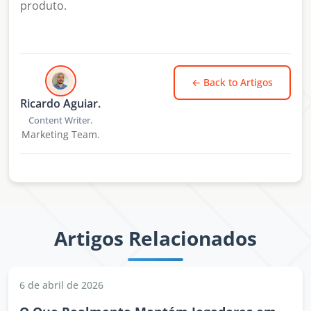
produto.
← Back to
Artigos
Ricardo Aguiar.
Content Writer.
Marketing Team.
Artigos Relacionados
6 de abril de 2026