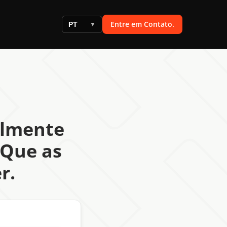
Entre em Contato.
PT
▼
almente
 Que as
r.