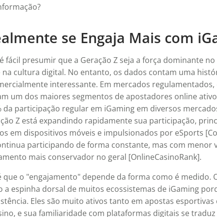
informação?
lmente se Engaja Mais com iG
, é fácil presumir que a Geração Z seja a força dominante n
de na cultura digital. No entanto, os dados contam uma histó
omercialmente interessante. Em mercados regulamentados, o
am um dos maiores segmentos de apostadores online ativ
% da participação regular em iGaming em diversos mercad
ção Z está expandindo rapidamente sua participação, prin
os em dispositivos móveis e impulsionados por eSports [Co
continua participando de forma constante, mas com menor v
amento mais conservador no geral [OnlineCasinoRank].
 é que o "engajamento" depende da forma como é medido. O
 a espinha dorsal de muitos ecossistemas de iGaming po
stência. Eles são muito ativos tanto em apostas esportiva
ino, e sua familiaridade com plataformas digitais se tradu