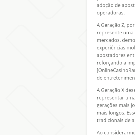
adoção de aposta
operadoras.
A Geração Z, po
represente uma 
mercados, demon
experiências mob
apostadores entr
reforçando a imp
[OnlineCasinoRan
de entretenimen
A Geração X des
representar uma
gerações mais jo
mais longos. Ess
tradicionais de 
Ao considerarmo