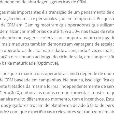
 dependem de abordagens genéricas de CRM.
as mais importantes é a transição de um pensamento de
tação dinâmica e personalização em tempo real. Pesquisa
de CRM em iGaming mostram que operadoras que utilizam 
em alcançar melhorias de até 15% a 30% nas taxas de ret
inhando mensagens e ofertas ao comportamento do jogador
M mais maduros também demonstram vantagens de escalab
m operadoras de alta maturidade alcançando 4 vezes mais 
ação direcionada ao longo do ciclo de vida, em comparaç
e baixa maturidade [Optimove].
te porque a maioria das operadoras ainda depende de dad
de CRM baseada em campanhas. Na prática, isso significa q
ente tratados da mesma forma, independentemente de se
ou Geração X, embora os dados comportamentais mostrem q
neira muito diferente ao momento, tom e incentivos. Es
dos jogadores trocam de plataforma devido à falta de pers
pidez com que experiências irrelevantes se traduzem em 