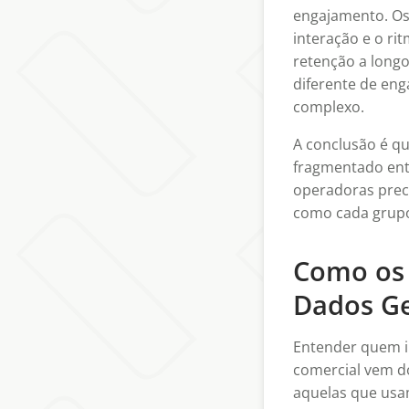
engajamento. Os 
interação e o ri
retenção a long
diferente de en
complexo.
A conclusão é q
fragmentado entr
operadoras prec
como cada grupo
Como os
Dados Ge
Entender quem i
comercial vem do
aquelas que usa