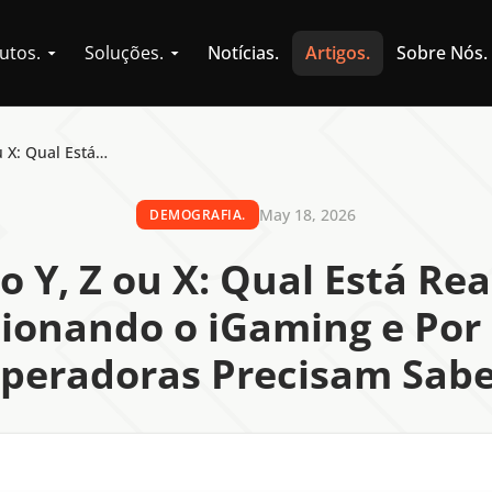
utos.
Soluções.
Notícias.
Artigos.
Sobre Nós.
Geração Y, Z ou X: Qual Está Realmente Impulsionando o iGaming e Por Que as Operadoras Precisam Saber.
May 18, 2026
DEMOGRAFIA.
o Y, Z ou X: Qual Está Re
ionando o iGaming e Por
peradoras Precisam Sabe