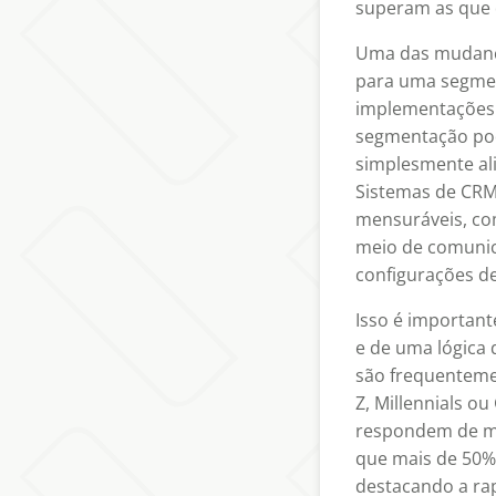
superam as que
Uma das mudanç
para uma segmen
implementações 
segmentação pod
simplesmente al
Sistemas de CR
mensuráveis, co
meio de comunic
configurações d
Isso é importan
e de uma lógica 
são frequentem
Z, Millennials 
respondem de ma
que mais de 50% 
destacando a ra