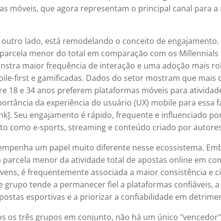
s móveis, que agora representam o principal canal para a
r outro lado, está remodelando o conceito de engajamento
parcela menor do total em comparação com os Millennials
stra maior frequência de interação e uma adoção mais ro
ile-first e gamificadas. Dados do setor mostram que mais
e 18 e 34 anos preferem plataformas móveis para atividad
ortância da experiência do usuário (UX) mobile para essa fa
k]. Seu engajamento é rápido, frequente e influenciado po
to como e-sports, streaming e conteúdo criado por autores
empenha um papel muito diferente nesse ecossistema. Em
 parcela menor da atividade total de apostas online em c
vens, é frequentemente associada a maior consistência e c
e grupo tende a permanecer fiel a plataformas confiáveis, a 
apostas esportivas e a priorizar a confiabilidade em detrim
s os três grupos em conjunto, não há um único "vencedor