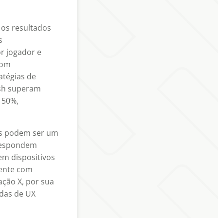
 os resultados
s
r jogador e
com
atégias de
ush superam
 50%,
ais podem ser um
 respondem
m dispositivos
tente com
ação X, por sua
adas de UX