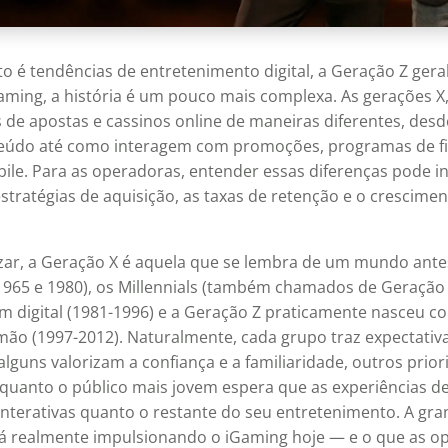
 é tendências de entretenimento digital, a Geração Z ger
aming, a história é um pouco mais complexa. As gerações X,
 de apostas e cassinos online de maneiras diferentes, des
údo até como interagem com promoções, programas de fi
ile. Para as operadoras, entender essas diferenças pode in
stratégias de aquisição, as taxas de retenção e o crescimen
zar, a Geração X é aquela que se lembra de um mundo ante
1965 e 1980), os Millennials (também chamados de Geração
m digital (1981-1996) e a Geração Z praticamente nasceu 
ão (1997-2012). Naturalmente, cada grupo traz expectativa
alguns valorizam a confiança e a familiaridade, outros prio
quanto o público mais jovem espera que as experiências d
interativas quanto o restante do seu entretenimento. A gra
tá realmente impulsionando o iGaming hoje — e o que as 