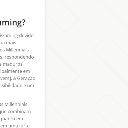
aming?
o iGaming devido
ria mais
s Millennials
os, respondendo
os maduros,
cipalmente em
vers]. A Geração
isibilidade e um
s Millennials
rque combinam
s quanto em
z em uma forte