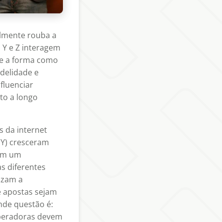
almente rouba a
 Y e Z interagem
de a forma como
delidade e
fluenciar
to a longo
s da internet
 Y) cresceram
com um
s diferentes
rizam a
e apostas sejam
nde questão é:
operadoras devem