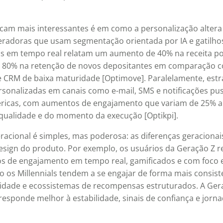
icam mais interessantes é em como a personalização altera
radoras que usam segmentação orientada por IA e gatilho
 em tempo real relatam um aumento de 40% na receita po
é 80% na retenção de novos depositantes em comparação 
 CRM de baixa maturidade [Optimove]. Paralelamente, estr
sonalizadas em canais como e-mail, SMS e notificações p
icas, com aumentos de engajamento que variam de 25% a
ualidade e do momento da execução [Optikpi].
racional é simples, mas poderosa: as diferenças geracion
esign do produto. Por exemplo, os usuários da Geração Z
s de engajamento em tempo real, gamificados e com foco e
 os Millennials tendem a se engajar de forma mais consis
lidade e ecossistemas de recompensas estruturados. A Ger
responde melhor à estabilidade, sinais de confiança e jorn