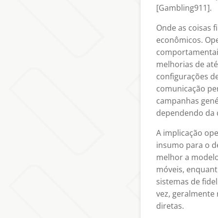
[Gambling911].
Onde as coisas f
econômicos. Ope
comportamentais
melhorias de at
configurações de
comunicação per
campanhas genér
dependendo da q
A implicação ope
insumo para o d
melhor a modelo
móveis, enquanto
sistemas de fide
vez, geralmente 
diretas.