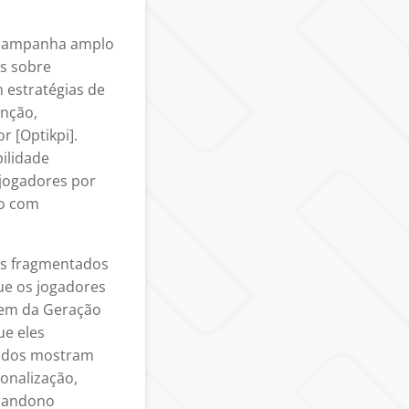
 campanha amplo
s sobre
estratégias de
enção,
 [Optikpi].
ilidade
jogadores por
ão com
os fragmentados
ue os jogadores
rem da Geração
ue eles
tudos mostram
onalização,
abandono