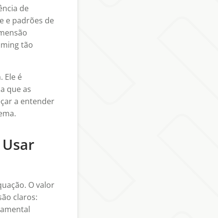
ência de
de e padrões de
dimensão
aming tão
 Ele é
ca que as
çar a entender
tema.
 Usar
uação. O valor
ão claros:
tamental