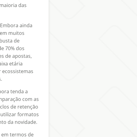
 maioria das
. Embora ainda
 em muitos
busta de
 de 70% dos
es de apostas,
ixa etária
r ecossistemas
.
bora tenda a
omparação com as
iclos de retenção
utilizar formatos
ento da novidade.
" em termos de