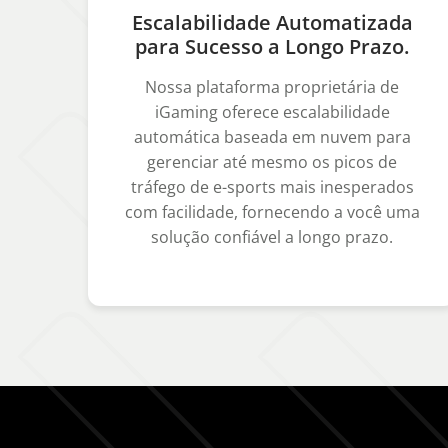
Escalabilidade Automatizada
para Sucesso a Longo Prazo.
Nossa plataforma proprietária de
iGaming oferece escalabilidade
automática baseada em nuvem para
gerenciar até mesmo os picos de
tráfego de e-sports mais inesperados
com facilidade, fornecendo a você uma
solução confiável a longo prazo.