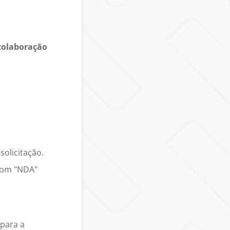
 colaboração
solicitação.
 com "NDA"
 para a