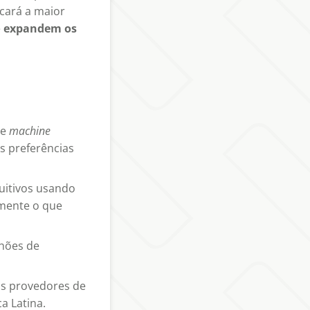
icará a maior
e
expandem os
de
machine
s preferências
uitivos usando
amente o que
hões de
is provedores de
a Latina.