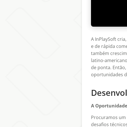
A InPlaySoft cria
e de rápida com
também crescime
latino-americano
de ponta. Então,
oportunidades 
Desenvol
A Oportunidade
Procuramos um
desafios técnico