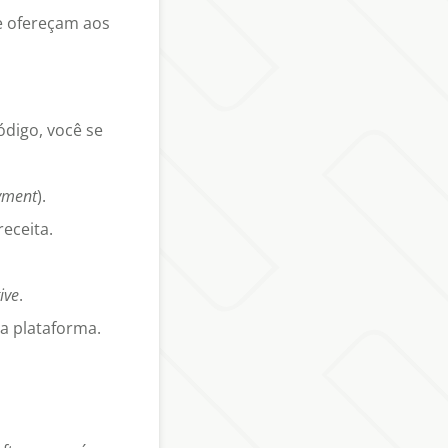
e ofereçam aos
digo, você se
yment
).
eceita.
ive
.
a plataforma.