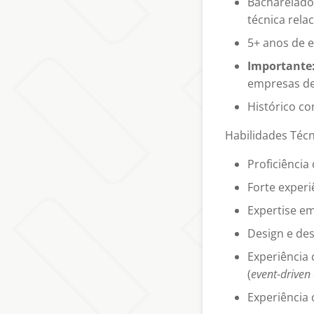
Bacharelado
técnica rel
5+ anos de 
Importante
empresas de 
Histórico c
Habilidades Técn
Proficiência
Forte experi
Expertise e
Design e de
Experiência 
(
event-driven 
Experiência