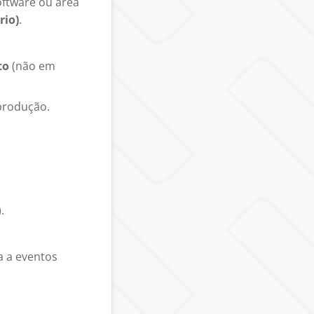
ftware ou área
rio)
.
to
(não em
produção.
.
a a eventos