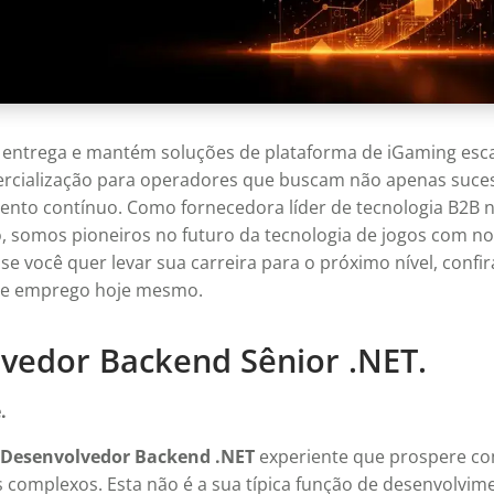
, entrega e mantém soluções de plataforma de iGaming escaláv
ercialização para operadores que buscam não apenas suce
nto contínuo. Como fornecedora líder de tecnologia B2B
, somos pioneiros no futuro da tecnologia de jogos com n
 se você quer levar sua carreira para o próximo nível, confi
de emprego hoje mesmo.
vedor Backend Sênior .NET.
.
Desenvolvedor Backend .NET
experiente que prospere co
s complexos. Esta não é a sua típica função de desenvolvim