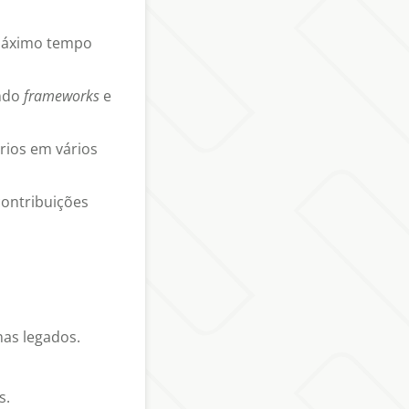
máximo tempo
indo
frameworks
e
rios em vários
ontribuições
mas legados.
s.