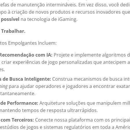
refas de manutenção intermináveis. Em vez disso, você ded
mpo à criação de novos produtos e recursos inovadores qu
 possível
na tecnologia de iGaming.
 Trabalhar.
etos Empolgantes Incluem:
 Recomendação com IA:
Projete e implemente algoritmos 
 criar experiências de jogo personalizadas que antecipem a
es.
de Busca Inteligente:
Construa mecanismos de busca int
ning
para ajudar operadores e jogadores a encontrar exat
stantaneamente.
 de Performance:
Arquiteture soluções que manipulem mil
mantendo tempos de resposta ultrarrápidos.
 com Terceiros:
Conecte nossa plataforma com os principa
stúdios de jogos e sistemas regulatórios em toda a Améric