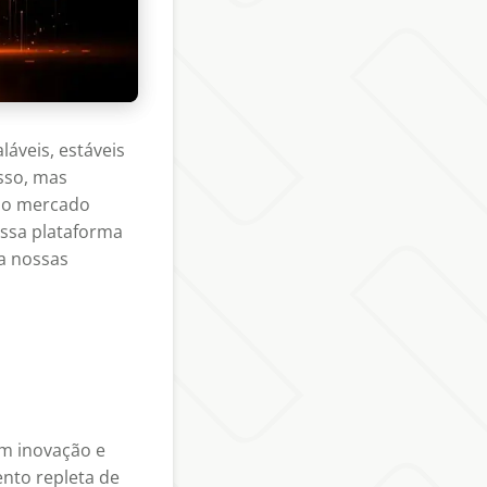
eis, estáveis ​​
sso, mas
 no mercado
ossa plataforma
ra nossas
m inovação e
ento repleta de