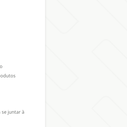
do
rodutos
se juntar à