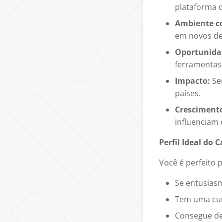
plataforma d
Ambiente c
em novos de
Oportunida
ferramentas
Impacto:
Seu
países.
Cresciment
influenciam 
Perfil Ideal do 
Você é perfeito 
Se entusias
Tem uma cur
Consegue de