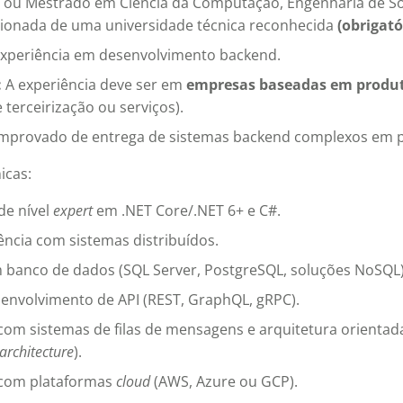
 ou Mestrado em Ciência da Computação, Engenharia de So
acionada de uma universidade técnica reconhecida
(obrigató
experiência em desenvolvimento backend.
:
A experiência deve ser em
empresas baseadas em produ
terceirização ou serviços).
omprovado de entrega de sistemas backend complexos em 
icas:
 de nível
expert
em .NET Core/.NET 6+ e C#.
ência com sistemas distribuídos.
m banco de dados (SQL Server, PostgreSQL, soluções NoSQL)
senvolvimento de API (REST, GraphQL, gRPC).
com sistemas de filas de mensagens e arquitetura orientad
architecture
).
 com plataformas
cloud
(AWS, Azure ou GCP).