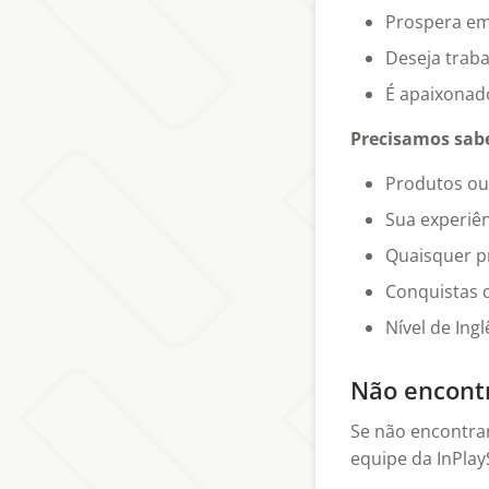
Prospera em
Deseja traba
É apaixonad
Precisamos sab
Produtos ou 
Sua experiên
Quaisquer p
Conquistas 
Nível de Ingl
Não encontr
Se não encontra
equipe da InPlay