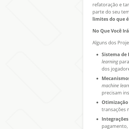
refatoração e ta
parte do seu te
limites do que é
No Que Você Irá
Alguns dos Proj
Sistema de
learning
para
dos jogador
Mecanismos 
machine lear
precisam in
Otimização
transações 
Integrações
pagamento, e