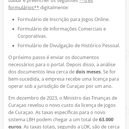
baixar e preencher os seguintes
**três
formulários**
digitalmente:
Formulário de Inscrição para Jogos Online.
Formulário de Informações Comerciais e
Corporativas.
Formulário de Divulgação de Histórico Pessoal.
O próximo passo é enviar os documentos
necessários para o portal. Depois disso, a análise
dos documentos leva cerca de
dois meses
. Se for
bem-sucedida, a empresa recebe uma licença para
operar sob a jurisdição de Curaçao por um ano.
Em dezembro de 2023, o Ministro das Finanças de
Curaçao revelou o novo custo da licença de jogos
de Curaçao. As taxas específicas para o novo
sistema LBH podem chegar a um total de
63.000
euros
. As taxas totais, segundo a LOK, são de cerca