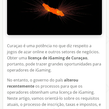
Curaçao é uma potência no que diz respeito a
jogos de azar online e outros setores de negócios.
Obter uma
licença de iGaming de Curaçao
,
portanto, pode trazer grandes oportunidades para
operadores de iGaming.
No entanto, o governo do país
alterou
recentemente
os processos para que os
operadores obtenham uma licença de iGaming.
Neste artigo, vamos orientá-lo sobre os requisitos
atuais, o processo de inscrição, taxas e impostos, e