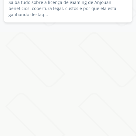
Saiba tudo sobre a licença de iGaming de Anjouan:
benefícios, cobertura legal, custos e por que ela está
ganhando destaq...