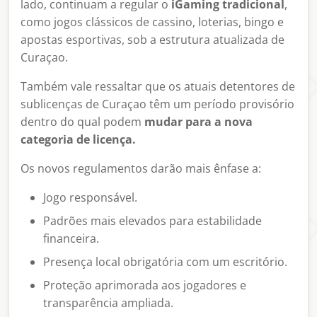
lado, continuam a regular o
iGaming tradicional
,
como jogos clássicos de cassino, loterias, bingo e
apostas esportivas, sob a estrutura atualizada de
Curaçao.
Também vale ressaltar que os atuais detentores de
sublicenças de Curaçao têm um período provisório
dentro do qual podem
mudar para a nova
categoria de licença.
Os novos regulamentos darão mais ênfase a:
Jogo responsável.
Padrões mais elevados para estabilidade
financeira.
Presença local obrigatória com um escritório.
Proteção aprimorada aos jogadores e
transparência ampliada.