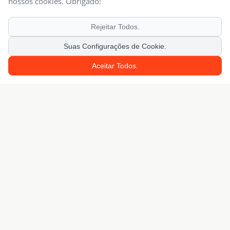
nossos cookies. Obrigado!
Rejeitar Todos.
Suas Configurações de Cookie.
Aceitar Todos.
Juntos Prosperamos.