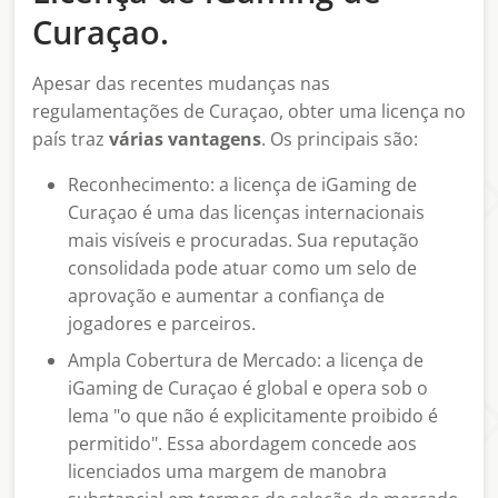
Curaçao.
Apesar das recentes mudanças nas
regulamentações de Curaçao, obter uma licença no
país traz
várias vantagens
. Os principais são:
Reconhecimento: a licença de iGaming de
Curaçao é uma das licenças internacionais
mais visíveis e procuradas. Sua reputação
consolidada pode atuar como um selo de
aprovação e aumentar a confiança de
jogadores e parceiros.
Ampla Cobertura de Mercado: a licença de
iGaming de Curaçao é global e opera sob o
lema "o que não é explicitamente proibido é
permitido". Essa abordagem concede aos
licenciados uma margem de manobra