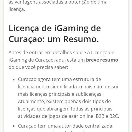
as vantagens associadas à obtenção de uma
licença.
Licença de iGaming de
Curaçao: um Resumo.
Antes de entrar em detalhes sobre a Licença de
iGaming de Curaçao, aqui está um
breve resumo
do que você precisa saber:
Curaçao agora tem uma estrutura de
licenciamento simplificada: o país não possui
mais licenças principais e sublicenças;
Atualmente, existem apenas dois tipos de
licenças que abrangem todas as principais
atividades de jogos de azar online: B2B e B2C.
Curaçao tem uma autoridade centralizada: