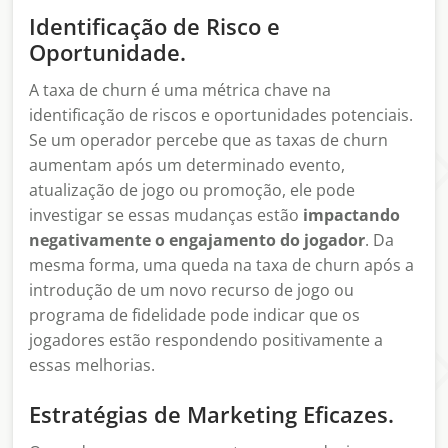
Identificação de Risco e
Oportunidade.
A taxa de churn é uma métrica chave na
identificação de riscos e oportunidades potenciais.
Se um operador percebe que as taxas de churn
aumentam após um determinado evento,
atualização de jogo ou promoção, ele pode
investigar se essas mudanças estão
impactando
negativamente o engajamento do jogador
. Da
mesma forma, uma queda na taxa de churn após a
introdução de um novo recurso de jogo ou
programa de fidelidade pode indicar que os
jogadores estão respondendo positivamente a
essas melhorias.
Estratégias de Marketing Eficazes.