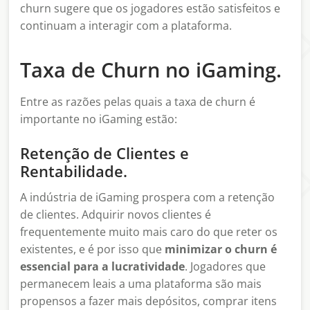
churn sugere que os jogadores estão satisfeitos e
continuam a interagir com a plataforma.
Taxa de Churn no iGaming.
Entre as razões pelas quais a taxa de churn é
importante no iGaming estão:
Retenção de Clientes e
Rentabilidade.
A indústria de iGaming prospera com a retenção
de clientes. Adquirir novos clientes é
frequentemente muito mais caro do que reter os
existentes, e é por isso que
minimizar o churn é
essencial para a lucratividade
. Jogadores que
permanecem leais a uma plataforma são mais
propensos a fazer mais depósitos, comprar itens