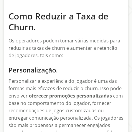
Como Reduzir a Taxa de
Churn.
Os operadores podem tomar várias medidas para
reduzir as taxas de churn e aumentar a retenção
de jogadores, tais como:
Personalização.
Personalizar a experiência do jogador é uma das
formas mais eficazes de reduzir o churn. Isso pode
envolver
oferecer promoções personalizadas
com
base no comportamento do jogador, fornecer
recomendações de jogos customizadas ou
entregar comunicação personalizada. Os jogadores
são mais propensos a permanecer engajados