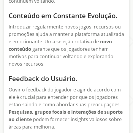
continuem voltando.
Conteúdo em Constante Evolução.
Introduzir regularmente novos jogos, recursos ou
promoções ajuda a manter a plataforma atualizada
e emocionante. Uma seleção rotativa de
novo
conteúdo
garante que os jogadores tenham
motivos para continuar voltando e explorando
novos recursos.
Feedback do Usuário.
Ouvir o feedback do jogador e agir de acordo com
ele é crucial para entender por que os jogadores
estão saindo e como abordar suas preocupações.
Pesquisas, grupos focais e interações de suporte
ao cliente
podem fornecer insights valiosos sobre
áreas para melhoria.