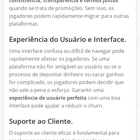
consistência, transparência e termos justos
quando se trata de promoções. Sem isso, os
jogadores podem rapidamente migrar para outras
plataformas.
Experiência do Usuário e Interface.
Uma interface confusa ou difícil de navegar pode
rapidamente afastar os jogadores. Se uma
plataforma não for amigável ao usuário ou se o
processo de depositar dinheiro ou sacar ganhos
for complicado, os jogadores podem decidir que
não vale a pena o esforço. Garantir uma
experiência de usuário perfeita
com uma boa
interface pode ajudar a reduzir o churn.
Suporte ao Cliente.
O suporte ao cliente eficaz é fundamental para