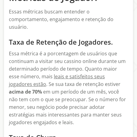
Essas métricas buscam entender o
comportamento, engajamento e retenção do
usuário.
Taxa de Retenção de Jogadores.
Essa métrica é a porcentagem de usuários que
continuam a visitar seu cassino online durante um
determinado período de tempo. Quanto maior
esse número, mais
leais e satisfeitos seus
jogadores estão
. Se sua taxa de retenção estiver
acima de 70%
em um período de um mês, você
não tem com o que se preocupar. Se o número for
menor, seu negócio pode precisar adotar
estratégias mais interessantes para manter seus
jogadores engajados e leais.