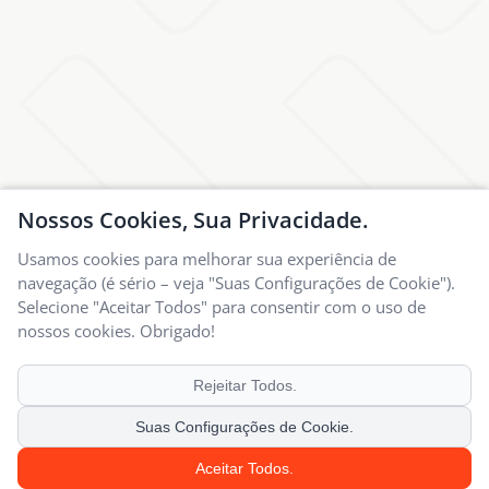
Nossos Cookies, Sua Privacidade.
Usamos cookies para melhorar sua experiência de
navegação (é sério – veja "Suas Configurações de Cookie").
Selecione "Aceitar Todos" para consentir com o uso de
nossos cookies. Obrigado!
Rejeitar Todos.
Suas Configurações de Cookie.
Aceitar Todos.