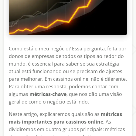
Como está o meu negócio? Essa pergunta, feita por
donos de empresas de todos os tipos ao redor do
mundo, é essencial para saber se sua estratégia
atual está funcionando ou se precisam de ajustes
para melhorar. Em cassinos online, não é diferente.
Para obter uma resposta, podemos contar com
algumas
métricas-chave
, que nos dão uma visão
geral de como o negócio está indo.
Neste artigo, explicaremos quais são as
métricas
mais importantes para cassinos online
. As
dividiremos em quatro grupos principais: métricas