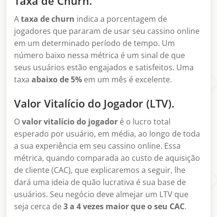
Taxa de Churn.
A
taxa de churn
indica a porcentagem de
jogadores que pararam de usar seu cassino online
em um determinado período de tempo. Um
número baixo nessa métrica é um sinal de que
seus usuários estão engajados e satisfeitos. Uma
taxa
abaixo de 5%
em um mês é excelente.
Valor Vitalício do Jogador (LTV).
O
valor vitalício do jogador
é o lucro total
esperado por usuário, em média, ao longo de toda
a sua experiência em seu cassino online. Essa
métrica, quando comparada ao custo de aquisição
de cliente (CAC), que explicaremos a seguir, lhe
dará uma ideia de quão lucrativa é sua base de
usuários. Seu negócio deve almejar um LTV que
seja cerca de
3 a 4 vezes maior que o seu CAC
.