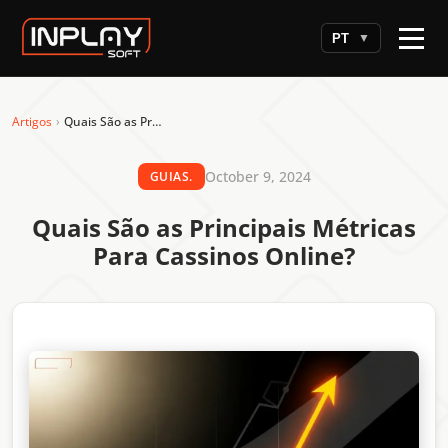
PT
▼
Artigos
›
Quais São as Principais Métricas Para Cassinos Online?
October 9, 2024
GUIAS.
Quais São as Principais Métricas
Para Cassinos Online?