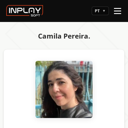
PT
▼
Camila Pereira.