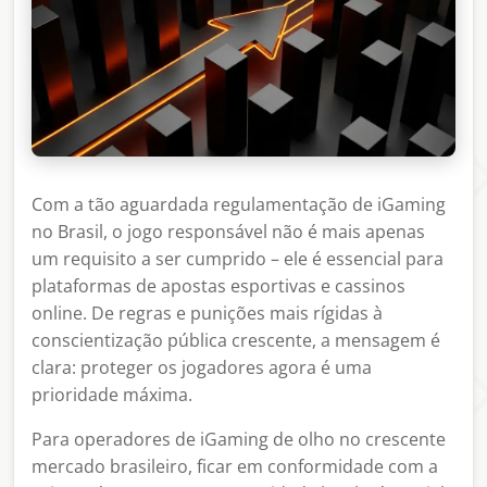
Com a tão aguardada regulamentação de iGaming
no Brasil, o jogo responsável não é mais apenas
um requisito a ser cumprido – ele é essencial para
plataformas de apostas esportivas e cassinos
online. De regras e punições mais rígidas à
conscientização pública crescente, a mensagem é
clara: proteger os jogadores agora é uma
prioridade máxima.
Para operadores de iGaming de olho no crescente
mercado brasileiro, ficar em conformidade com a