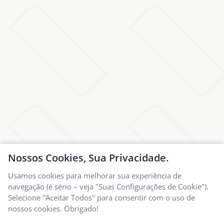
Nossos Cookies, Sua Privacidade.
Usamos cookies para melhorar sua experiência de
navegação (é sério – veja "Suas Configurações de Cookie").
Selecione "Aceitar Todos" para consentir com o uso de
nossos cookies. Obrigado!