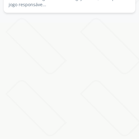
jogo responsáve...