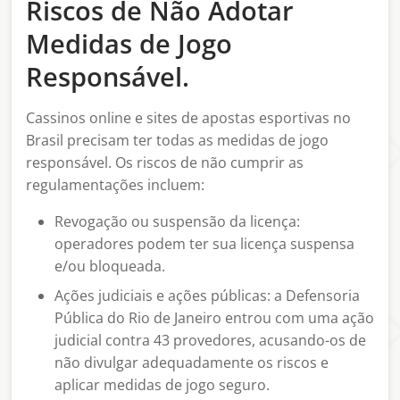
Riscos de Não Adotar
Medidas de Jogo
Responsável.
Cassinos online e sites de apostas esportivas no
Brasil precisam ter todas as medidas de jogo
responsável. Os riscos de não cumprir as
regulamentações incluem:
Revogação ou suspensão da licença:
operadores podem ter sua licença suspensa
e/ou bloqueada.
Ações judiciais e ações públicas: a Defensoria
Pública do Rio de Janeiro entrou com uma ação
judicial contra 43 provedores, acusando-os de
não divulgar adequadamente os riscos e
aplicar medidas de jogo seguro.