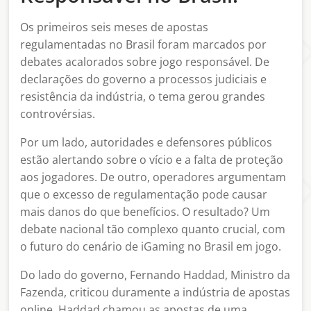
Os primeiros seis meses de apostas
regulamentadas no Brasil foram marcados por
debates acalorados sobre jogo responsável. De
declarações do governo a processos judiciais e
resistência da indústria, o tema gerou grandes
controvérsias.
Por um lado, autoridades e defensores públicos
estão alertando sobre o vício e a falta de proteção
aos jogadores. De outro, operadores argumentam
que o excesso de regulamentação pode causar
mais danos do que benefícios. O resultado? Um
debate nacional tão complexo quanto crucial, com
o futuro do cenário de iGaming no Brasil em jogo.
Do lado do governo, Fernando Haddad, Ministro da
Fazenda, criticou duramente a indústria de apostas
online. Haddad chamou as apostas de uma