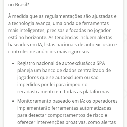
no Brasil?
À medida que as regulamentações são ajustadas e
a tecnologia avança, uma onda de ferramentas
mais inteligentes, precisas e focadas no jogador
está no horizonte. As tendências incluem alertas
baseados em IA, listas nacionais de autoexclusão e
controles de anúncios mais rigorosos:
Registro nacional de autoexclusão: a SPA
planeja um banco de dados centralizado de
jogadores que se autoexcluem ou são
impedidos por lei para impedir o
recadastramento em todas as plataformas.
Monitoramento baseado em IA: os operadores
implementarão ferramentas automatizadas
para detectar comportamentos de risco e
oferecer intervenções proativas, como alertas